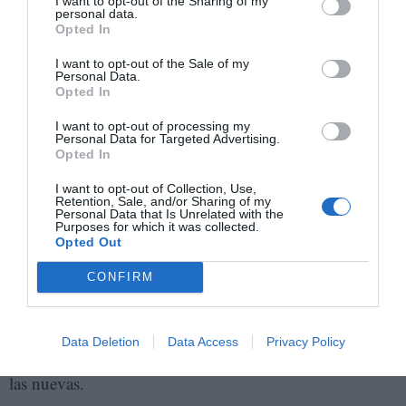
I want to opt-out of the Sharing of my
gente que no es que estuviera en contra de esas
personal data.
Opted In
palabras, sino que no las conocía. Pero ahora
I want to opt-out of the Sale of my
conocemos los estragos que causa el trabajo.
Personal Data.
Opted In
- Ya que la novela ha salido casi a la par que la
I want to opt-out of processing my
última
en España, ¿hay esperanzas
reforma laboral
Personal Data for Targeted Advertising.
Opted In
de que las condiciones cambien?
I want to opt-out of Collection, Use,
Retention, Sale, and/or Sharing of my
- Si echamos la vista atrás desde el 78 hasta aquí,
Personal Data that Is Unrelated with the
Purposes for which it was collected.
España avanza muchísimo en toda una serie de
Opted Out
derechos civiles, pero hay una regresión fortísima en
materia de derecho laboral. Yo soy autónomo y ahora
CONFIRM
intentamos organizarnos, pero no tenemos lugares de
reunión. Las viejas maneras de organización sindical no
Data Deletion
Data Access
Privacy Policy
sirven o se han diversificado y no estamos encontrando
las nuevas.