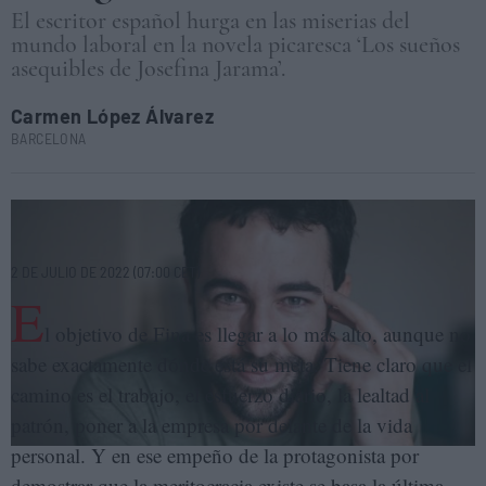
El escritor español hurga en las miserias del
mundo laboral en la novela picaresca ‘Los sueños
asequibles de Josefina Jarama’.
Carmen López Álvarez
BARCELONA
El escritor español Manuel Guedán, autor de la novela 'Los sueños
asequibles de Josefina Jarama'. CLARA GARRIDO
2 DE JULIO DE 2022 (07:00 CET)
E
l objetivo de Fina es llegar a lo más alto, aunque no
sabe exactamente dónde está su meta. Tiene claro que el
camino es el trabajo, el esfuerzo diario, la lealtad al
patrón, poner a la empresa por delante de la vida
personal. Y en ese empeño de la protagonista por
demostrar que la meritocracia existe se basa la última