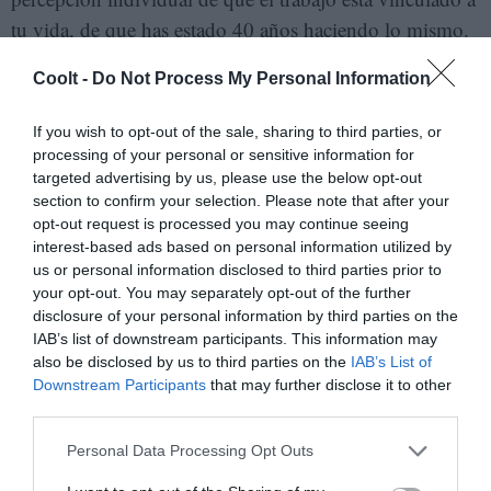
tu vida, de que has estado 40 años haciendo lo mismo.
Hay una necesidad de creer en eso. Quiero ser
Coolt -
Do Not Process My Personal Information
enormemente respetuoso con la gente que sí cree que el
trabajo dignifica, aunque yo creo que no y espero poder
If you wish to opt-out of the sale, sharing to third parties, or
convencer de que eso no es así. Pero ese discurso debe
processing of your personal or sensitive information for
targeted advertising by us, please use the below opt-out
ser muy comprensivo y muy empático con la gente que
section to confirm your selection. Please note that after your
ha dedicado toda su vida a un trabajo con esa fe. Y
opt-out request is processed you may continue seeing
seguramente en muy buena parte tiene razón, porque
interest-based ads based on personal information utilized by
us or personal information disclosed to third parties prior to
eso le ha dado sentido y ha organizado su vida y la de
your opt-out. You may separately opt-out of the further
su comunidad.
disclosure of your personal information by third parties on the
IAB’s list of downstream participants. This information may
Mi miedo es llegar generacionalmente en plan
also be disclosed by us to third parties on the
IAB’s List of
woke
desde una cierta posición a la que hemos llegado
Downstream Participants
that may further disclose it to other
third parties.
en parte al ver lo que ha supuesto el trabajo.
Ahora, afortunadamente, hablamos de salud mental,
Personal Data Processing Opt Outs
conciliación, posibilidad de jornada de 32 horas. Hay