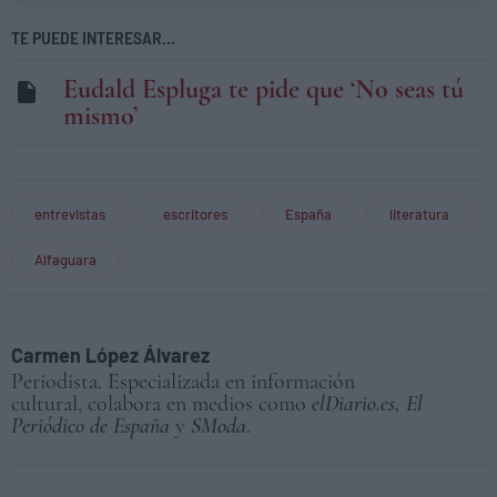
TE PUEDE INTERESAR...
Eudald Espluga te pide que ‘No seas tú
mismo’
entrevistas
escritores
España
literatura
Alfaguara
Carmen López Álvarez
Periodista. Especializada en información
cultural, colabora en medios como
elDiario.es,
El
Periódico de España
y
SModa
.