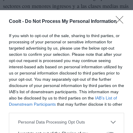
sectores con menores ingresos y a las clases medias más
vulnerables, caldo de cultivo para nuevas oleadas de
Coolt -
Do Not Process My Personal Information
protestas como las vividas ya este 2022 en
Ecuador
y
Panamá
.
If you wish to opt-out of the sale, sharing to third parties, or
processing of your personal or sensitive information for
Así pues, los países latinoamericanos se convierten en
targeted advertising by us, please use the below opt-out
otro de los escenarios en el que va a estar en juego la
section to confirm your selection. Please note that after your
supervivencia de la democracia occidental y la
opt-out request is processed you may continue seeing
interest-based ads based on personal information utilized by
posibilidad de rediseñar un nuevo pacto social que
us or personal information disclosed to third parties prior to
permita alcanzar un crecimiento con desarrollo humano
your opt-out. You may separately opt-out of the further
a largo plazo y que preserve los equilibrios sociales y
disclosure of your personal information by third parties on the
IAB’s list of downstream participants. This information may
medioambientales.
also be disclosed by us to third parties on the
IAB’s List of
Downstream Participants
that may further disclose it to other
En un contexto de crisis económica y bajo crecimiento,
third parties.
el gran reto será elaborar este nuevo contrato social
Personal Data Processing Opt Outs
sin perder la esencia de la democracia (la