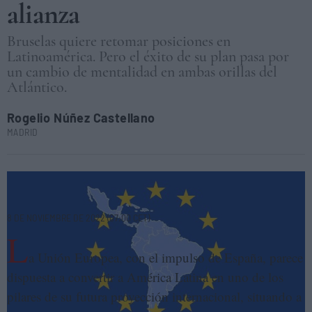
alianza
Bruselas quiere retomar posiciones en
Latinoamérica. Pero el éxito de su plan pasa por
un cambio de mentalidad en ambas orillas del
Atlántico.
Rogelio Núñez Castellano
MADRID
Unión Europea y América Latina: la hora de una nueva alianza. ELENA
CANTÓN
8 DE NOVIEMBRE DE 2022 (07:00 CET)
L
a Unión Europea, con el impulso de España, parece
dispuesta a convertir a América Latina en uno de los
pilares de su futura proyección internacional, situando a