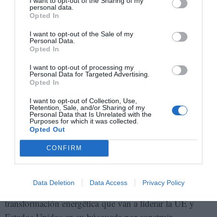
institucionalidad por encima de los personalismos) y, al
I want to opt-out of the Sharing of my
personal data.
mismo tiempo, modernizando los Estados para hacerlos
Opted In
más ágiles, transparentes y cercanos a la ciudadanía
I want to opt-out of the Sale of my
gracias a las nuevas tecnologías y los avances en la
Personal Data.
Opted In
digitalización
I want to opt-out of processing my
Personal Data for Targeted Advertising.
La IV Revolución Industrial
Opted In
I want to opt-out of Collection, Use,
La economía mundial del siglo XXI no se podrá
Retention, Sale, and/or Sharing of my
Personal Data that Is Unrelated with the
construir sin América Latina. Su riqueza en recursos
Purposes for which it was collected.
Opted Out
naturales se va a convertir en una ventana de
oportunidad para la región, sobre todo en el momento
CONFIRM
en el que se dé el definitivo cambio global de la matriz
tecnológica y energética. El continente posee en
Data Deletion
Data Access
Privacy Policy
abundancia los
commodities
que se necesitan para esa
transformación energética que van a liderar la UE y
Estados Unidos en su búsqueda por construir