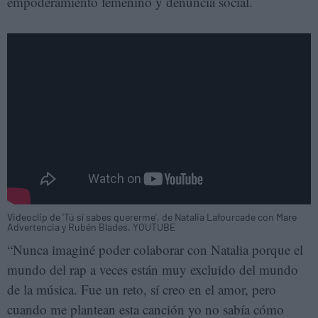
empoderamiento femenino y denuncia social.
Videoclip de 'Tú sí sabes quererme', de Natalia Lafourcade con Mare
Advertencia y Rubén Blades. YOUTUBE
“Nunca imaginé poder colaborar con Natalia porque el
mundo del rap a veces están muy excluido del mundo
de la música. Fue un reto, sí creo en el amor, pero
cuando me plantean esta canción yo no sabía cómo