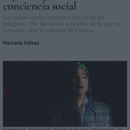
conciencia social
Sus versos crudos remiten a la vida en los
márgenes. “No me atrevo a escribir de lo que no
conozco”, dice la cantante de Oaxaca.
Mariana Gálvez
La rapera mexicana de origen zapoteca Mare Advertencia Lirika. CARO
CAMPOBELLO
22 DE SEPTIEMBRE DE 2021 (07:00 CET)
C
uando Mare Advertencia Lirika (Oaxaca, México,
1987) tenía 12 años le dijeron que no servía para
escribir poesía. Acababa de entrar a la secundaria y a
una profesora no le pareció correcta su manera de
expresarse, demasiado directa para una adolescente. A