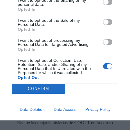
I want to opt-out of the Sharing of my
personal data.
TE PUEDE INTERESAR...
Opted In
Morad, la calle y su clase
I want to opt-out of the Sale of my
Personal Data.
Opted In
I want to opt-out of processing my
Personal Data for Targeted Advertising.
México
entrevistas
rap
Opted In
I want to opt-out of Collection, Use,
Retention, Sale, and/or Sharing of my
Personal Data that Is Unrelated with the
Mariana Gálvez
Purposes for which it was collected.
Opted Out
Periodista. Especializada en cultura, sociedad y
psicología, ha trabajado en medios como TV Azteca
CONFIRM
e
ICON
y
BuenaVida
de
El País
.
Data Deletion
Data Access
Privacy Policy
Suscríbete a nuestra newsletter
Recibe las mejores historias de COOLT en tu correo