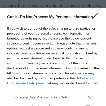
verano? Pues con el calor y la fiesta…ese es el objetivo,
pasarla muy bien”.
Coolt -
Do Not Process My Personal Information
El segundo sencillo,
‘Ausencia 2021’
,
se inspira en el
If you wish to opt-out of the sale, sharing to third parties, or
testimonio de las mujeres que buscan a familiares
processing of your personal or sensitive information for
desaparecidos, y es parte del proyecto Narrativas y
targeted advertising by us, please use the below opt-out
Memorias de la Desaparición en México, de la
section to confirm your selection. Please note that after your
opt-out request is processed you may continue seeing
organización Técnicas Rudas, que busca visibilizar los
interest-based ads based on personal information utilized by
casos, la problemática, y las víctimas de la desaparición
us or personal information disclosed to third parties prior to
forzada. “Es difícil dar vida a este tipo de canciones,
your opt-out. You may separately opt-out of the further
disclosure of your personal information by third parties on the
que no deberían de existir, pero que justo por ello, se
IAB’s list of downstream participants. This information may
vuelven tan necesarias”, concluye Mare.
also be disclosed by us to third parties on the
IAB’s List of
Downstream Participants
that may further disclose it to other
third parties.
Añadir
Coolt
como fuente preferida de Google.
Mantente informado con las últimas noticias de actualidad.
Personal Data Processing Opt Outs
ACTIVAR AHORA