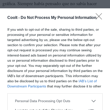
gráfica. Siempre había pensado que no sabía hacer
cómics, que la narrativa era muy complicada, pero,
simplemente, no lo había probado. Fue un trampolín
Coolt -
Do Not Process My Personal Information
porque, a pesar de que la historia no era mía sino de
If you wish to opt-out of the sale, sharing to third parties, or
Pablo, dibujé y me enfoqué en la narrativa gráfica. Y
processing of your personal or sensitive information for
eso me dio una seguridad para animarme a publicar mis
targeted advertising by us, please use the below opt-out
propias obras.
section to confirm your selection. Please note that after your
opt-out request is processed you may continue seeing
interest-based ads based on personal information utilized by
us or personal information disclosed to third parties prior to
your opt-out. You may separately opt-out of the further
disclosure of your personal information by third parties on the
IAB’s list of downstream participants. This information may
also be disclosed by us to third parties on the
IAB’s List of
Downstream Participants
that may further disclose it to other
third parties.
Personal Data Processing Opt Outs