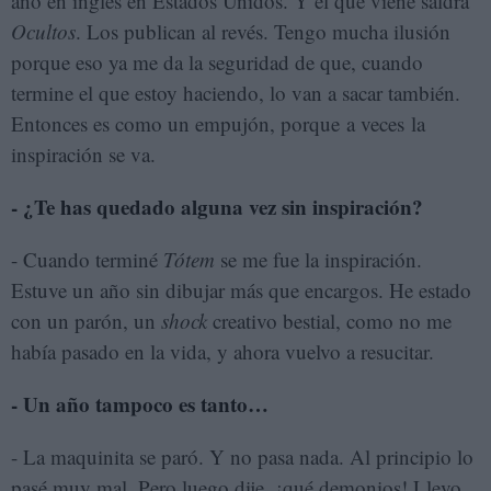
año en inglés en Estados Unidos. Y el que viene saldrá
Ocultos
. Los publican al revés. Tengo mucha ilusión
porque eso ya me da la seguridad de que, cuando
termine el que estoy haciendo, lo van a sacar también.
Entonces es como un empujón, porque a veces la
inspiración se va.
- ¿Te has quedado alguna vez sin inspiración?
- Cuando terminé
Tótem
se me fue la inspiración.
Estuve un año sin dibujar más que encargos. He estado
con un parón, un
shock
creativo bestial, como no me
había pasado en la vida, y ahora vuelvo a resucitar.
- Un año tampoco es tanto…
- La maquinita se paró. Y no pasa nada. Al principio lo
pasé muy mal. Pero luego dije, ¡qué demonios! Llevo