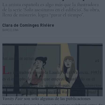
La artista española es algo más que la ilustradora
de la serie ‘Solo asesinatos en el edificio’. Su obra,
llena de misterio, logra “parar el tiempo”.
Clara de Cominges Rivière
BARCELONA
Viñeta del cómic 'Tótem', de la ilustradora española Laura Pérez.
ASTIBERRI
7 DE AGOSTO DE 2023 (07:00 CET)
L
a ilustradora española Laura Pérez (Valencia, 1983)
es el ejemplo de artista que empezó triunfando en el
extranjero antes que en su propio país.
The Washington
Post
,
National Geographic
,
The Wall Street Journal
y
Vanity Fair
son solo algunas de las publicaciones
internacionales con las que esta autora colaboró antes de