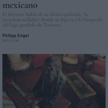
mexicano
El director habla de su última película, 'Se
escuchan aullidos', donde su hija va a la búsqueda
del lago perdido de Texcoco.
Philipp Engel
BARCELONA
Fotograma de la película 'Se escuchan aullidos', de Julio Hernández
Cordón. UN BESO
5 DE AGOSTO DE 2021 (08:18 CET)
A
l director de cine Julio Hernández Cordón muchos
lo conocimos, hace ya más de una década, con
Las
marimbas del infierno
(2010), multipremiado y muy
memorable
rockumental
sobre un tipo que toca la