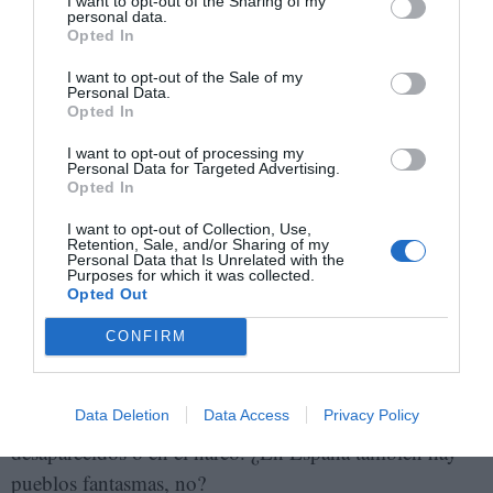
I want to opt-out of the Sharing of my
personal data.
Opted In
La violencia en México es como
I want to opt-out of the Sale of my
una ruleta rusa, te puede pillar en
Personal Data.
Opted In
cualquier lugar
I want to opt-out of processing my
Personal Data for Targeted Advertising.
Opted In
- ¿Legalizarías las drogas?
I want to opt-out of Collection, Use,
Retention, Sale, and/or Sharing of my
Personal Data that Is Unrelated with the
- Por supuesto. Hay demasiada gente en la cárcel en
Purposes for which it was collected.
todo el mundo por el narco. Pero en México surgirían
Opted Out
otros problemas, porque ¿qué haces con toda esa gente
CONFIRM
que se dedica al narco? Hay demasiadas armas. En el
norte del país, hay pueblos que ya solo tiene gente
Data Deletion
Data Access
Privacy Policy
mayor, porque los jóvenes o están en Estados Unidos,
desaparecidos o en el narco. ¿En España también hay
pueblos fantasmas, no?