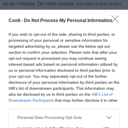
de las víctimas. De cierta manera, los narcos son como
los nuevos héroes, y la verdad es que la violencia en
México es como una ruleta rusa, te puede pillar en
Coolt -
Do Not Process My Personal Information
cualquier lugar. Ya casi es una guerra civil, entre los
distintos carteles y la policía y el ejército, aunque todos
If you wish to opt-out of the sale, sharing to third parties, or
processing of your personal or sensitive information for
se están lucrando con el narco. Y yo también me
targeted advertising by us, please use the below opt-out
pregunto: ¿por qué en México tenemos que pagar con
section to confirm your selection. Please note that after your
sangre los platos rotos del narco cuando es un problema
opt-out request is processed you may continue seeing
interest-based ads based on personal information utilized by
que afecta a todo el mundo? Se nos ha estigmatizado
us or personal information disclosed to third parties prior to
cuando el dinero que produce el narco ni siquiera está
your opt-out. You may separately opt-out of the further
en el país, está en los bancos americanos y suizos. Te
disclosure of your personal information by third parties on the
IAB’s list of downstream participants. This information may
dicen que México es tan salvaje, y mientras tanto se
also be disclosed by us to third parties on the
IAB’s List of
están jalando una línea de coca. Y les digo: lo que estás
Downstream Participants
that may further disclose it to other
jalando tiene rastros de sangre, muy cabrón. Te
third parties.
preocupa la violencia, pero la financias. Es
Personal Data Processing Opt Outs
superilógico, ¿de qué vamos?