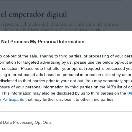
el emperador digital
e Argentina el medio de habla hispana más leído del mundo.
s de lo que hubiera imaginado”, dice el propietario de
 Not Process My Personal Information
UONO
BUENOS AIRES
12/05/2021
to opt-out of the sale, sharing to third parties, or processing of your per
formation for targeted advertising by us, please use the below opt-out s
r selection. Please note that after your opt-out request is processed y
4
5
6
7
eing interest-based ads based on personal information utilized by us or
disclosed to third parties prior to your opt-out. You may separately opt-
losure of your personal information by third parties on the IAB’s list of
. This information may also be disclosed by us to third parties on the
IA
Participants
that may further disclose it to other third parties.
l Data Processing Opt Outs