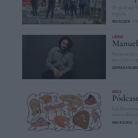
El pódcast 
región.
REDACCIÓN
07/
LIBROS
Manuel 
Reencuentro 
narrativo es
GERMÁN ARAND
IDEAS
Pódcast
Las histori
tanta oferta
ANA BULNES
V