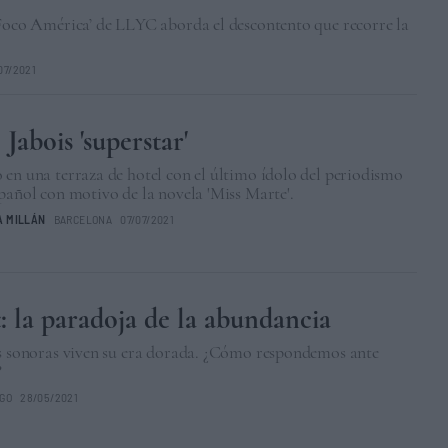
‘Foco América’ de LLYC aborda el descontento que recorre la
07/2021
Jabois 'superstar'
en una terraza de hotel con el último ídolo del periodismo
pañol con motivo de la novela 'Miss Marte'.
A MILLÁN
BARCELONA
07/07/2021
: la paradoja de la abundancia
as sonoras viven su era dorada. ¿Cómo respondemos ante
?
IGO
28/05/2021