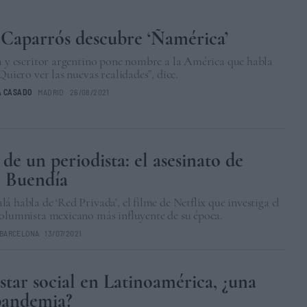
Caparrós descubre ‘Ñamérica’
a y escritor argentino pone nombre a la América que habla
“Quiero ver las nuevas realidades”, dice.
A CASADO
MADRID
26/08/2021
de un periodista: el asesinato de
 Buendía
á habla de ‘Red Privada’, el filme de Netflix que investiga el
columnista mexicano más influyente de su época.
BARCELONA
13/07/2021
star social en Latinoamérica, ¿una
pandemia?