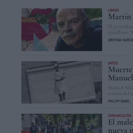
LIBROS
Martín 
El periodist
castellano. 
CRISTINA GARCÍ
ARTES
Muerte 
Manuel
Manuel Alcal
crimen del 
PHILIPP ENGEL
COMUNICACIÓN
El male
nueva 