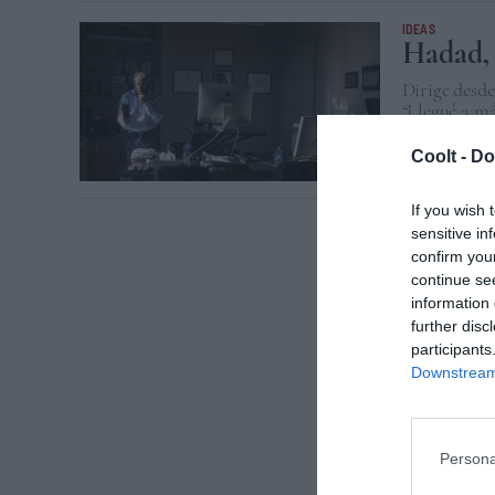
IDEAS
Hadad, 
Dirige desd
“Llegué a má
'Infobae'.
Coolt -
Do
PABLO PERANT
If you wish 
sensitive in
confirm you
1
2
3
continue se
information 
further disc
participants
Downstream 
Persona