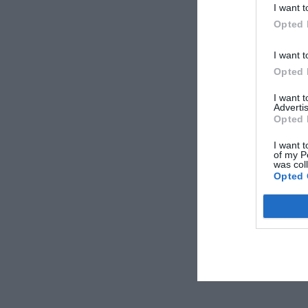
I want t
Opted 
I want t
Opted 
I want 
Advertis
Opted 
I want t
of my P
was col
Opted 